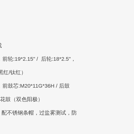
成
黑红/钛红）
。锻造花鼓（双色阳极）