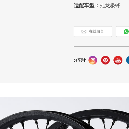
适配车型：
虬龙极蜂
在线留言
分享到: