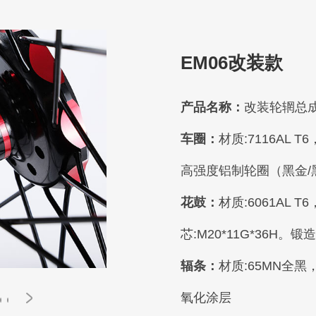
EM06改装款
产品名称：
改装轮辋总
车圈：
高强度铝制轮圈（黑金/
花鼓：
芯:M20*11G*36H
辐条：
氧化涂层